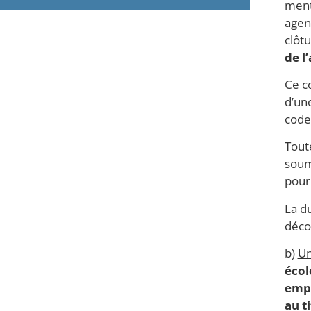
menti
agen
clôtu
de l
Ce c
d’un
code 
Toute
soum
pour 
La d
décom
b)
Un
écol
empl
au t