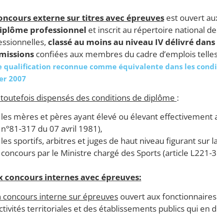
oncours externe sur titres avec épreuves
est ouvert aux
iplôme professionnel
et inscrit au répertoire national de
essionnelles,
classé au moins au niveau IV délivré dan
missions
confiées aux membres du cadre d’emplois telles q
e qualification reconnue comme équivalente dans les condit
er 2007
 toutefois dispensés des conditions de diplôme
:
les mères et pères ayant élevé ou élevant effectivement 
n°81-317 du 07 avril 1981),
les sportifs, arbitres et juges de haut niveau figurant sur l
concours par le Ministre chargé des Sports (article L221-3
 concours internes avec épreuves:
n concours interne sur épreuves
ouvert aux fonctionnaires 
ctivités territoriales et des établissements publics qui e