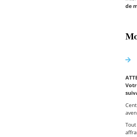
de m
Mo
ATTE
Votr
suiv
Cent
aven
Tout
affr