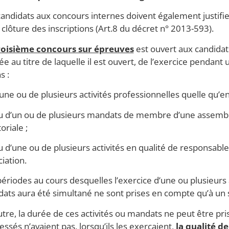
andidats aux concours internes doivent également justifier q
 clôture des inscriptions (Art.8 du décret n° 2013-593).
roisième concours sur épreuves
est ouvert aux candidats 
ée au titre de laquelle il est ouvert, de l’exercice pendan
s :
une ou de plusieurs activités professionnelles quelle qu’en 
u d’un ou de plusieurs mandats de membre d’une assemblée
toriale ;
u d’une ou de plusieurs activités en qualité de responsabl
iation.
ériodes au cours desquelles l’exercice d’une ou plusieurs 
ats aura été simultané ne sont prises en compte qu’à un se
utre, la durée de ces activités ou mandats ne peut être pri
essés n’avaient pas, lorsqu’ils les exerçaient,
la qualité d