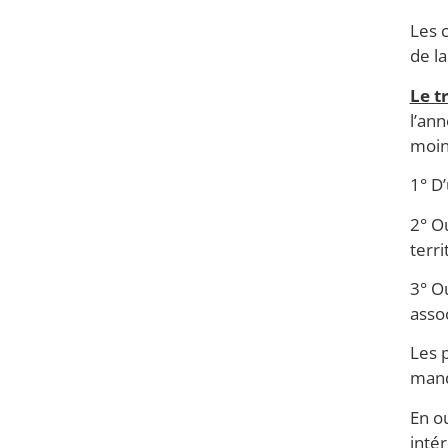
Les c
de la
Le t
l’ann
moin
1° D’
2° O
terri
3° O
assoc
Les p
mand
En o
intér