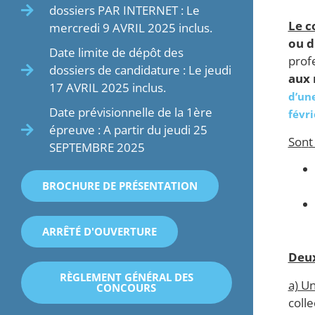
dossiers PAR INTERNET : Le
Le c
mercredi 9 AVRIL 2025 inclus.
ou d
Date limite de dépôt des
prof
dossiers de candidature : Le jeudi
aux 
17 AVRIL 2025 inclus.
d’un
Date prévisionnelle de la 1ère
févri
épreuve : A partir du jeudi 25
So
n
t
SEPTEMBRE 2025
BROCHURE DE PRÉSENTATION
ARRÊTÉ D'OUVERTURE
Deux
RÈGLEMENT GÉNÉRAL DES
a) U
CONCOURS
colle