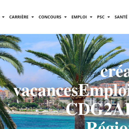
CARRIÈRE
CONCOURS
EMPLOI
PSC
SANTÉ 
créa
vacances
Emplo
CDG2A
Régio