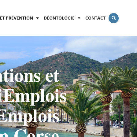
ET PRÉVENTION
DÉONTOLOGIE
CONTACT
tions et
i
Emplois
Emplois
n Corse