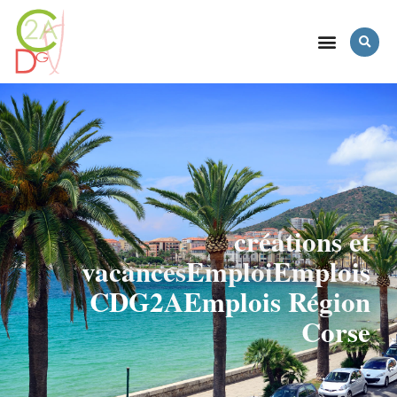
créations et
vacances
Emploi
Emplois
CDG2A
Emplois Région
Corse