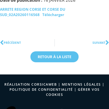
Date de publication :
16 JANVIER 2026
ARRETE REGION CORSE ET CORSE DU
SUD_02A20260116568
Télécharger
PRÉCÉDENT
SUIVANT
RETOUR À LA LISTE
RÉALISATION CORSICAWEB |
MENTIONS LÉGALES
|
POLITIQUE DE CONFIDENTIALITÉ
|
GÉRER VOS
COOKIES